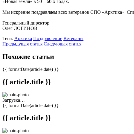
«Новая земля» в 50 – 60-х годах.
Мы искренне поздравляем всех ветеранов СПО «Арктика». Спас
Генеральный директор
Олег ЛОГИНОВ
Теги:
Арктика
Поздравление
Ветераны
Предыдущая статья
Следующая статья
Похожие статьи
{{ formatDate(article.date) }}
{{ article.title }}
Загрузка…
{{ formatDate(article.date) }}
{{ article.title }}