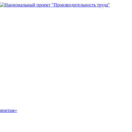
омонтаж»