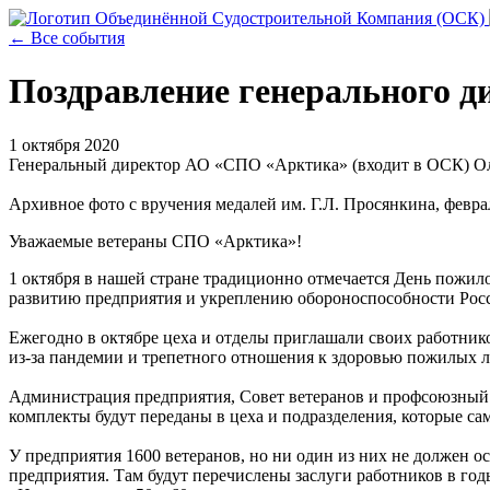
← Все события
Поздравление генерального д
1 октября 2020
Генеральный директор АО «СПО «Арктика» (входит в ОСК) Оле
Архивное фото с вручения медалей им. Г.Л. Просянкина, феврал
Уважаемые ветераны СПО «Арктика»!
1 октября в нашей стране традиционно отмечается День пожило
развитию предприятия и укреплению обороноспособности Росси
Ежегодно в октябре цеха и отделы приглашали своих работнико
из-за пандемии и трепетного отношения к здоровью пожилых 
Администрация предприятия, Совет ветеранов и профсоюзный 
комплекты будут переданы в цеха и подразделения, которые са
У предприятия 1600 ветеранов, но ни один из них не должен ос
предприятия. Там будут перечислены заслуги работников в го