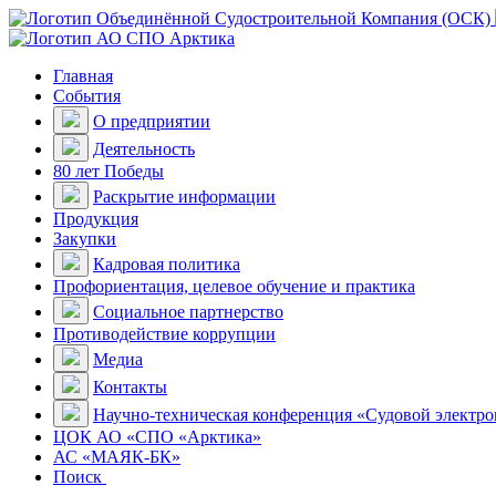
Главная
События
О предприятии
Деятельность
80 лет Победы
Раскрытие информации
Продукция
Закупки
Кадровая политика
Профориентация, целевое обучение и практика
Социальное партнерство
Противодействие коррупции
Медиа
Контакты
Научно-техническая конференция «Судовой электр
ЦОК АО «СПО «Арктика»
АС «МАЯК-БК»
Поиск