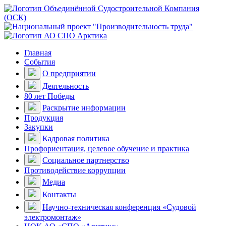
Главная
События
О предприятии
Деятельность
80 лет Победы
Раскрытие информации
Продукция
Закупки
Кадровая политика
Профориентация, целевое обучение и практика
Социальное партнерство
Противодействие коррупции
Медиа
Контакты
Научно-техническая конференция «Судовой
электромонтаж»