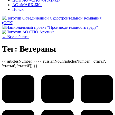
ЦОК АО «СПО «Арктика»
АС «МАЯК-БК»
Поиск
← Все события
Тег: Ветераны
{{ articlesNumber }} {{ russianNoun(articlesNumber, ['статья',
'статьи', 'статей']) }}