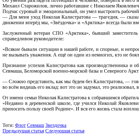
Об умении разглядеть потенциал в человеке, поверить в него
Михаил Старожилов, лично работавшие с Николаем Яковлевич
Подчас суровый и эмоциональный, он умел выстроить рабочий 
— Для меня уход Николая Калистратова — трагедия, — сказа
движении вперёд мы, «Звёздочка» и «Арктика» всегда были вме
Заслуженный ветеран СПО «Арктика», бывший заместитель г
справедливом руководителе:
«Всякие бывали ситуации в нашей работе, и спорные, и непрос
не вызывать уважения. А ещё он один из немногих, кто не боял
Признание успехов Калистратова как производственника и о
Севмаша, Беломорской военно-морской базы и Северного Аркт
— Сложно представить, как мы будем без Калистратова, — го
во всём видишь его вклад: вот это он задумал, это реализовал, 
От имени семьи Николая Калистратова к собравшимся обратила
«Недавно в деревенской школе, где учился Николай Яковлеви
приносить пользу своей Родине». И вся его жизнь стала воплоще
Теги:
Флот
Севмаш
Звездочка
Предыдущая статья
Следующая статья