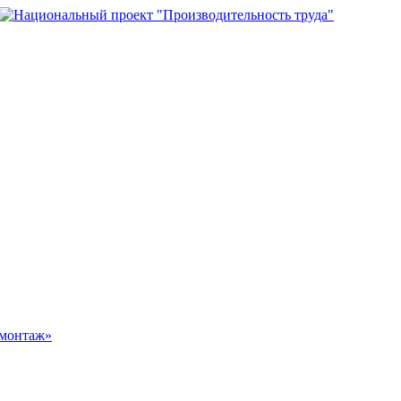
омонтаж»