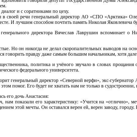
 и вдохновить говорили депутат Государственной Думы Алексан
ем.
диалог и с соратниками по цеху.
л в своей речи генеральный директор АО «СПО «Арктика» Олег 
сте. И лучшим способом почтить память Николая Яковлевича буд
енерального директора Вячеслав Лаврушин вспоминает о Ник
тые. Но он никогда не делал скоропалительных выводов на основ
ся говорить правду даже самым большим начальникам, хотя далек
бщественника, политика и учёного звучало в словах прощания 
ического федерального университета.
ворит генеральный директор «Северной верфи», экс-губернатор
в этом помог. Его будет не хватать нам не только в судостроении
сь его дочь Анастасия:
ч, нам показали его характеристику: «Учится на «отлично», ме
нием этой мечты. Он оставался верен ей, верен заводу, городу. 