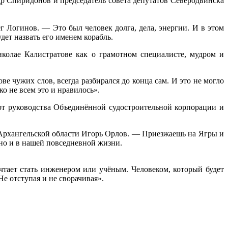
др Спиридонов и председатель совета депутатов Северодвинска
Логинов. — Это был человек долга, дела, энергии. И в этом
ет назвать его именем корабль.
олае Калистратове как о грамотном специалисте, мудром и
е чужих слов, всегда разбирался до конца сам. И это не могло
о не всем это и нравилось».
от руководства Объединённой судостроительной корпорации и
 Архангельской области Игорь Орлов. — Приезжаешь на Ягры и
, но и в нашей повседневной жизни.
чтает стать инженером или учёным. Человеком, который будет
Не отступая и не сворачивая».