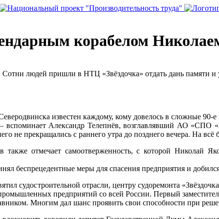
егендарным корабелом Никола
. Сотни людей пришли в НТЦ «Звёздочка» отдать дань памяти и
Северодвинска известен каждому, кому довелось в сложные 90-е
 — вспоминает Александр Телепнёв, возглавлявший АО «СПО «А
него не прекращались с раннего утра до позднего вечера. На всё
 также отмечает самоотверженность, с которой Николай Я
ринял беспрецедентные меры для спасения предприятия и добилс
вятил судостроительной отрасли, центру судоремонта «Звёздочка
 промышленных предприятий со всей России. Первый заместител
авником. Многим дал шанс проявить свои способности при реше