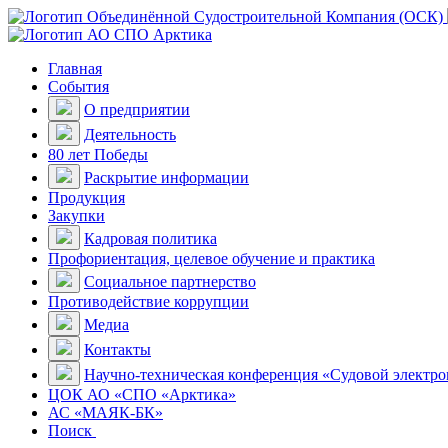
Главная
События
О предприятии
Деятельность
80 лет Победы
Раскрытие информации
Продукция
Закупки
Кадровая политика
Профориентация, целевое обучение и практика
Социальное партнерство
Противодействие коррупции
Медиа
Контакты
Научно-техническая конференция «Судовой электр
ЦОК АО «СПО «Арктика»
АС «МАЯК-БК»
Поиск