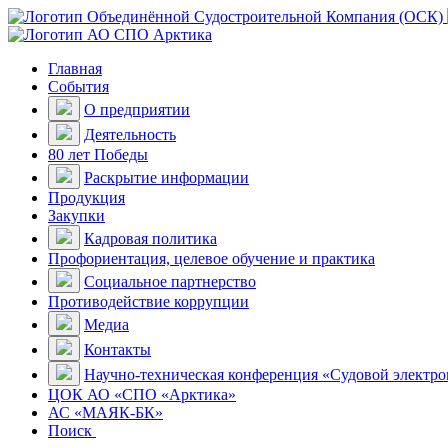
Главная
События
О предприятии
Деятельность
80 лет Победы
Раскрытие информации
Продукция
Закупки
Кадровая политика
Профориентация, целевое обучение и практика
Социальное партнерство
Противодействие коррупции
Медиа
Контакты
Научно-техническая конференция «Судовой электр
ЦОК АО «СПО «Арктика»
АС «МАЯК-БК»
Поиск