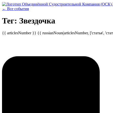
← Все события
Тег: Звездочка
{{ articlesNumber }} {{ russianNoun(articlesNumber, ['статья', 'стать