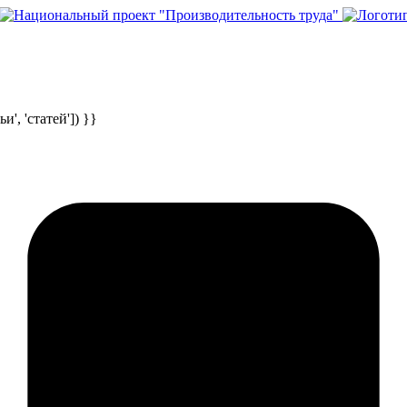
и', 'статей']) }}