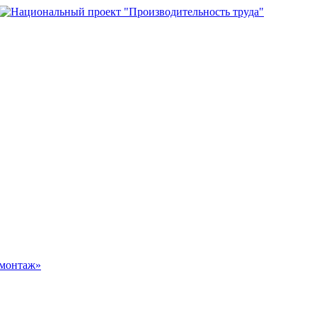
омонтаж»