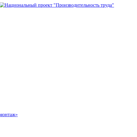
омонтаж»