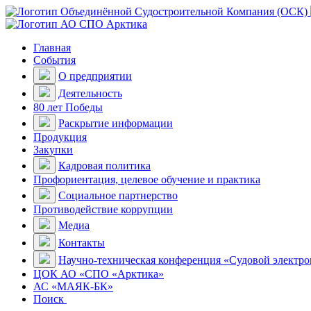
Главная
События
О предприятии
Деятельность
80 лет Победы
Раскрытие информации
Продукция
Закупки
Кадровая политика
Профориентация, целевое обучение и практика
Социальное партнерство
Противодействие коррупции
Медиа
Контакты
Научно-техническая конференция «Судовой электр
ЦОК АО «СПО «Арктика»
АС «МАЯК-БК»
Поиск