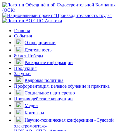
Главная
События
О предприятии
Деятельность
80 лет Победы
Раскрытие информации
Продукция
Закупки
Кадровая политика
Профориентация, целевое обучение и практика
Социальное партнерство
Противодействие коррупции
Медиа
Контакты
Научно-техническая конференция «Судовой
электромонтаж»