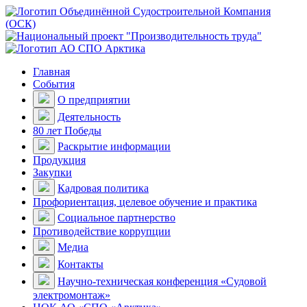
Главная
События
О предприятии
Деятельность
80 лет Победы
Раскрытие информации
Продукция
Закупки
Кадровая политика
Профориентация, целевое обучение и практика
Социальное партнерство
Противодействие коррупции
Медиа
Контакты
Научно-техническая конференция «Судовой
электромонтаж»