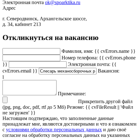
Электронная почта
ok@spoarktika.ru
Адрес
г. Северодвинск, Архангельское шоссе,
д. 34, кабинет 213
Откликнуться на вакансию
Фамилия, имя:
{{ cvErrors.name }}
Номер телефона:
{{ cvErrors.phone
}}
Электронная почта:
{{
cvErrors.email }}
Вакансия:
l
Примечание:
Прикрепить
другой
файл
(jpg, png, doc, pdf, rtf до 5 Мб)
Резюме:
{{ cvFileResult || 'Файл
не загружен' }}
Настоящим подтверждаю, что заполненные данные
принадлежат мне, являются достоверными и что я ознакомлен
с
условиями обработки персональных данных
и даю своё
согласие на обработку персональных данных на указанных