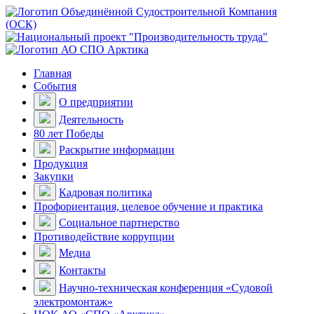
Главная
События
О предприятии
Деятельность
80 лет Победы
Раскрытие информации
Продукция
Закупки
Кадровая политика
Профориентация, целевое обучение и практика
Социальное партнерство
Противодействие коррупции
Медиа
Контакты
Научно-техническая конференция «Судовой
электромонтаж»