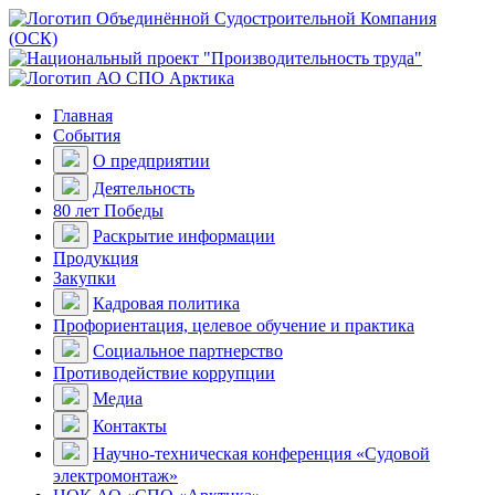
Главная
События
О предприятии
Деятельность
80 лет Победы
Раскрытие информации
Продукция
Закупки
Кадровая политика
Профориентация, целевое обучение и практика
Социальное партнерство
Противодействие коррупции
Медиа
Контакты
Научно-техническая конференция «Судовой
электромонтаж»