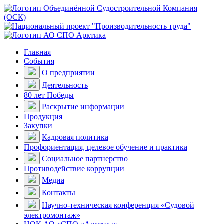
Главная
События
О предприятии
Деятельность
80 лет Победы
Раскрытие информации
Продукция
Закупки
Кадровая политика
Профориентация, целевое обучение и практика
Социальное партнерство
Противодействие коррупции
Медиа
Контакты
Научно-техническая конференция «Судовой
электромонтаж»