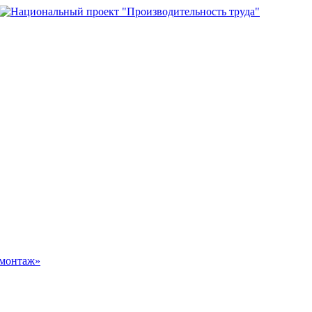
омонтаж»