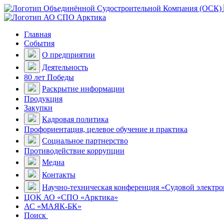
Главная
События
О предприятии
Деятельность
80 лет Победы
Раскрытие информации
Продукция
Закупки
Кадровая политика
Профориентация, целевое обучение и практика
Социальное партнерство
Противодействие коррупции
Медиа
Контакты
Научно-техническая конференция «Судовой электр
ЦОК АО «СПО «Арктика»
АС «МАЯК-БК»
Поиск