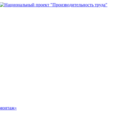
омонтаж»