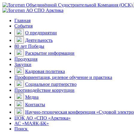
Главная
События
О предприятии
Деятельность
80 лет Победы
Раскрытие информации
Продукция
Закупки
Кадровая политика
Профориентация, целевое обучение и практика
Социальное партнерство
Противодействие коррупции
Медиа
Контакты
Научно-техническая конференция «Судовой электр
ЦОК АО «СПО «Арктика»
АС «МАЯК-БК»
Поиск