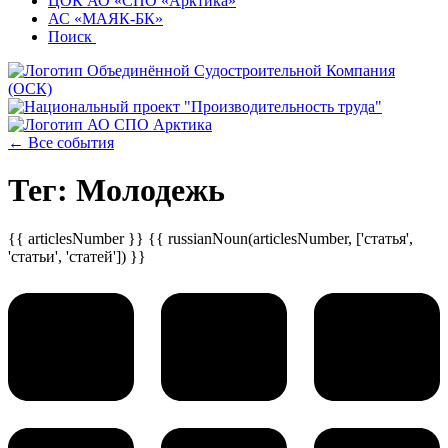
ЦОК АО «СПО «Арктика»
АС «МАЯК-БК»
Поиск
← Все события
Тег: Молодежь
{{ articlesNumber }} {{ russianNoun(articlesNumber, ['статья',
'статьи', 'статей']) }}