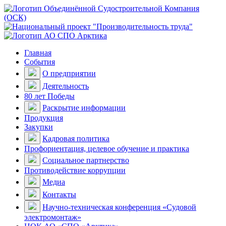
Главная
События
О предприятии
Деятельность
80 лет Победы
Раскрытие информации
Продукция
Закупки
Кадровая политика
Профориентация, целевое обучение и практика
Социальное партнерство
Противодействие коррупции
Медиа
Контакты
Научно-техническая конференция «Судовой
электромонтаж»