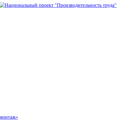
омонтаж»