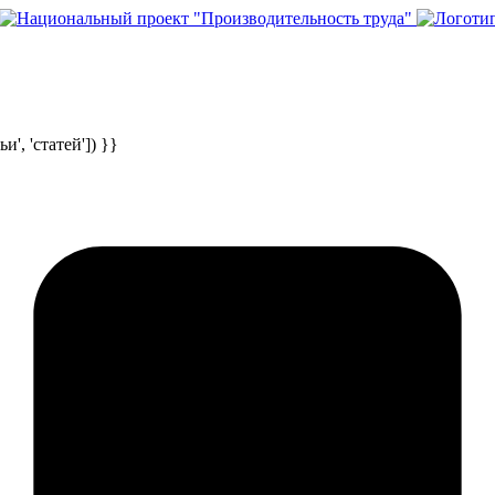
и', 'статей']) }}