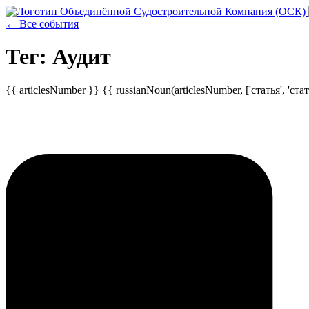
← Все события
Тег: Аудит
{{ articlesNumber }} {{ russianNoun(articlesNumber, ['статья', 'стать