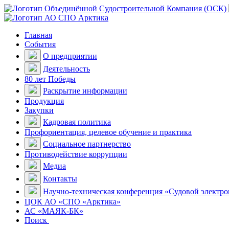
Главная
События
О предприятии
Деятельность
80 лет Победы
Раскрытие информации
Продукция
Закупки
Кадровая политика
Профориентация, целевое обучение и практика
Социальное партнерство
Противодействие коррупции
Медиа
Контакты
Научно-техническая конференция «Судовой электр
ЦОК АО «СПО «Арктика»
АС «МАЯК-БК»
Поиск