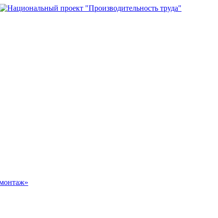
омонтаж»