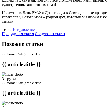
коллективу, как наш, под силу все стоящие перед нами задач
судостроения, заложенных вами!
Неслучайно День ВМФ и День города в Северодвинске празднуют
корабелов у Белого моря – родной дом, который мы любим и бер
семьям.
Теги:
Поздравление
Предыдущая статья
Следующая статья
Похожие статьи
{{ formatDate(article.date) }}
{{ article.title }}
Загрузка…
{{ formatDate(article.date) }}
{{ article.title }}