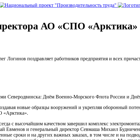
директора АО «СПО «Арктика»
г Логинов поздравляет работников предприятия и всех причас
ами Северодвинска: Днём Военно-Морского Флота России и Днё
оздавая новые образцы вооружений и укрепляя оборонный поте
О «Арктика».
всегда с высочайшим качеством завершил комплекс электромонт
й Евменов и генеральный директор Севмаша Михаил Будниченк
нные сроки и на других важных заказах, в том числе и на подво