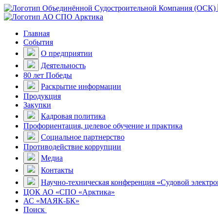
Главная
События
О предприятии
Деятельность
80 лет Победы
Раскрытие информации
Продукция
Закупки
Кадровая политика
Профориентация, целевое обучение и практика
Социальное партнерство
Противодействие коррупции
Медиа
Контакты
Научно-техническая конференция «Судовой электр
ЦОК АО «СПО «Арктика»
АС «МАЯК-БК»
Поиск