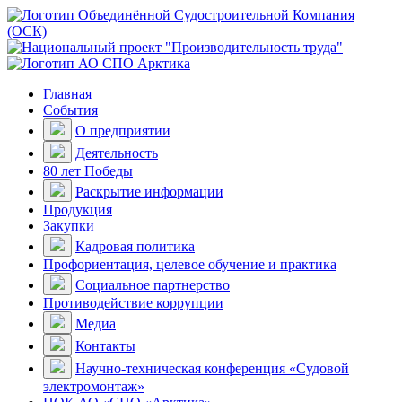
Главная
События
О предприятии
Деятельность
80 лет Победы
Раскрытие информации
Продукция
Закупки
Кадровая политика
Профориентация, целевое обучение и практика
Социальное партнерство
Противодействие коррупции
Медиа
Контакты
Научно-техническая конференция «Судовой
электромонтаж»