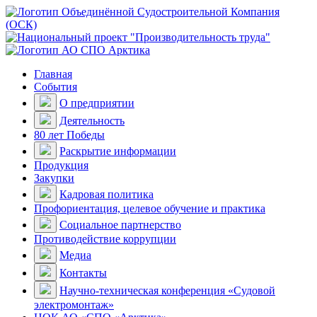
Главная
События
О предприятии
Деятельность
80 лет Победы
Раскрытие информации
Продукция
Закупки
Кадровая политика
Профориентация, целевое обучение и практика
Социальное партнерство
Противодействие коррупции
Медиа
Контакты
Научно-техническая конференция «Судовой
электромонтаж»