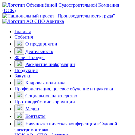
Главная
События
О предприятии
Деятельность
80 лет Победы
Раскрытие информации
Продукция
Закупки
Кадровая политика
Профориентация, целевое обучение и практика
Социальное партнерство
Противодействие коррупции
Медиа
Контакты
Научно-техническая конференция «Судовой
электромонтаж»