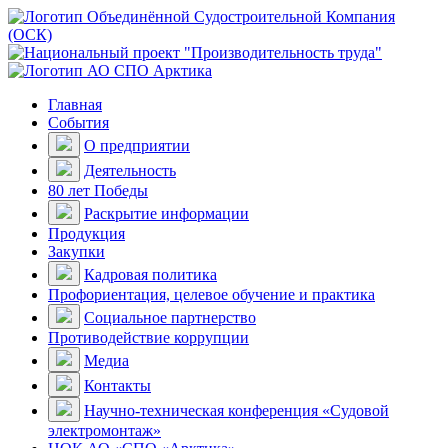
Главная
События
О предприятии
Деятельность
80 лет Победы
Раскрытие информации
Продукция
Закупки
Кадровая политика
Профориентация, целевое обучение и практика
Социальное партнерство
Противодействие коррупции
Медиа
Контакты
Научно-техническая конференция «Судовой
электромонтаж»