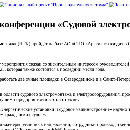
 конференции «Судовой электр
онтаж» (НТК) пройдёт на базе АО «СПО «Арктика» (входит в ОС
дат мероприятия связан со значительным интересом руководител
23, которая также состоится в последний месяц года.
работать две очные площадки в Северодвинске и в Санкт-Пете
 области судового электромонтажа и электрооборудования, прое
едущими предприятиями в этой отрасли.
 «Энергетические установки и судовое машиностроение» научно
ем гражданских судов».
инженеры различных направлений, сотрудники производственны
вители ОСК, заказчиков и ВМФ России.