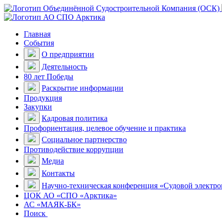
Главная
События
О предприятии
Деятельность
80 лет Победы
Раскрытие информации
Продукция
Закупки
Кадровая политика
Профориентация, целевое обучение и практика
Социальное партнерство
Противодействие коррупции
Медиа
Контакты
Научно-техническая конференция «Судовой электр
ЦОК АО «СПО «Арктика»
АС «МАЯК-БК»
Поиск