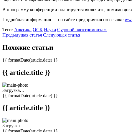
В программу конференции планируется включить, помимо докл
Подробная информация — на сайте предприятия по ссылке
www
Теги:
Арктика
ОСК
Наука
Судовой электромонтаж
Предыдущая статья
Следующая статья
Похожие статьи
{{ formatDate(article.date) }}
{{ article.title }}
Загрузка…
{{ formatDate(article.date) }}
{{ article.title }}
Загрузка…
{{ formatDate(article.date) }}