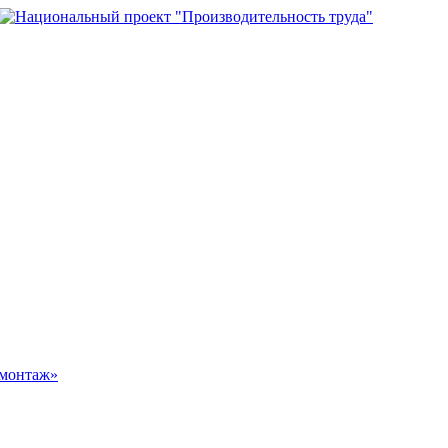
омонтаж»