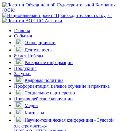
Главная
События
О предприятии
Деятельность
80 лет Победы
Раскрытие информации
Продукция
Закупки
Кадровая политика
Профориентация, целевое обучение и практика
Социальное партнерство
Противодействие коррупции
Медиа
Контакты
Научно-техническая конференция «Судовой
электромонтаж»