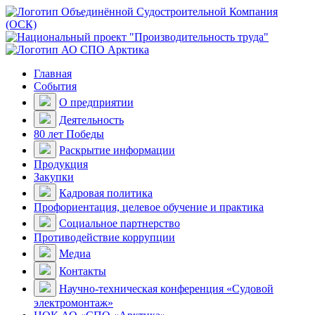
Главная
События
О предприятии
Деятельность
80 лет Победы
Раскрытие информации
Продукция
Закупки
Кадровая политика
Профориентация, целевое обучение и практика
Социальное партнерство
Противодействие коррупции
Медиа
Контакты
Научно-техническая конференция «Судовой
электромонтаж»