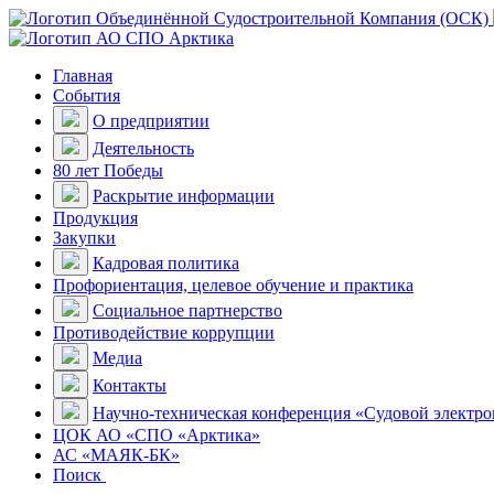
Главная
События
О предприятии
Деятельность
80 лет Победы
Раскрытие информации
Продукция
Закупки
Кадровая политика
Профориентация, целевое обучение и практика
Социальное партнерство
Противодействие коррупции
Медиа
Контакты
Научно-техническая конференция «Судовой электр
ЦОК АО «СПО «Арктика»
АС «МАЯК-БК»
Поиск