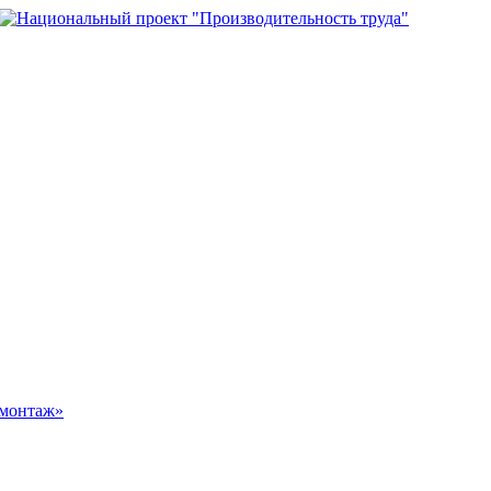
омонтаж»