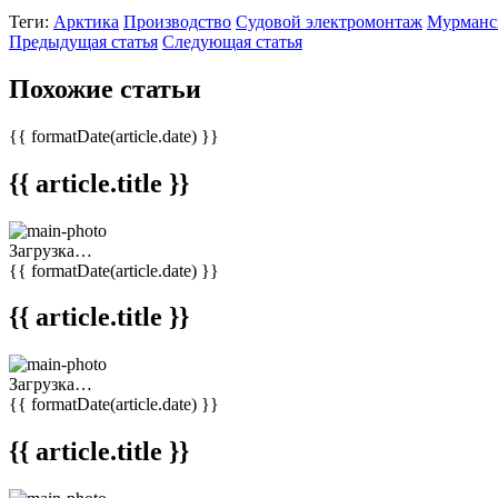
Теги:
Арктика
Производство
Судовой электромонтаж
Мурманс
Предыдущая статья
Следующая статья
Похожие статьи
{{ formatDate(article.date) }}
{{ article.title }}
Загрузка…
{{ formatDate(article.date) }}
{{ article.title }}
Загрузка…
{{ formatDate(article.date) }}
{{ article.title }}