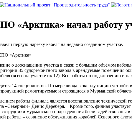
О «Арктика» начал работу уча
вели первую нарезку кабеля на недавно созданном участке.
«СПО «Арктика»
ние о дооснащении участка в связи с большим объёмом кабель
ерритории 35 судоремонтного завода в арендуемые помещения о
абеля (всего на участке их 12). Все работы по подключению и н
дится 14 специалистов. По мере ввода в эксплуатацию устройств
 продукцией ремонтируемые и строящиеся в Мурманской области
лением работы филиала является восстановление технической г
ла «Северный» Денис Дереберя. – Кроме того, филиал участвует
и, сотрудники мурманского подразделения были задействованы 
ей работы – сервисное обслуживания кораблей Северного флота.