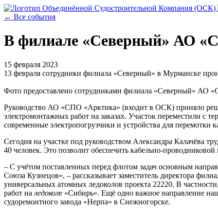
← Все события
В филиале «Северный» АО «СП
15 февраля 2023
13 февраля сотрудники филиала «Северный» в Мурманске произ
Фото предоставлено сотрудниками филиала «Северный» АО 
Руководство АО «СПО «Арктика» (входит в ОСК) приняло реше
электромонтажных работ на заказах. Участок переместили с т
современные электропогрузчики и устройства для перемотки к
Сегодня на участке под руководством Александра Калачёва тру
40 человек. Это позволит обеспечить кабельно-проводниковой
– С учётом поставленных перед флотом задач основным направ
Союза Кузнецов», – рассказывает заместитель директора филиа
универсальных атомных ледоколов проекта 22220. В частност
работ на
ледокол
е «Сибирь». Ещё одно важное направление наш
судоремонтного завода «Нерпа» в Снежногорске.