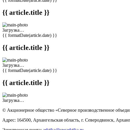
{{ formatDate(article.date) }}
{{ article.title }}
Загрузка…
{{ formatDate(article.date) }}
{{ article.title }}
Загрузка…
{{ formatDate(article.date) }}
{{ article.title }}
Загрузка…
© Акционерное общество «Северное производственное объед
Адрес: 164500, Архангельская область, г. Северодвинск, Арханг
Электронная почта:
arktika@spoarktika.ru