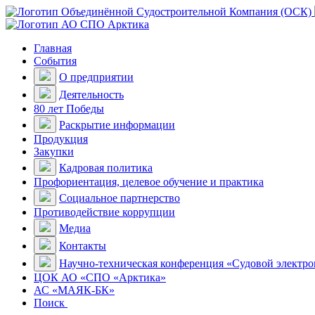
Главная
События
О предприятии
Деятельность
80 лет Победы
Раскрытие информации
Продукция
Закупки
Кадровая политика
Профориентация, целевое обучение и практика
Социальное партнерство
Противодействие коррупции
Медиа
Контакты
Научно-техническая конференция «Судовой электр
ЦОК АО «СПО «Арктика»
АС «МАЯК-БК»
Поиск