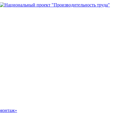
омонтаж»