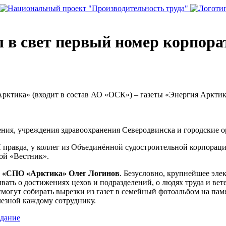
в свет первый номер корпорат
Арктика» (входит в состав АО «ОСК») – газеты «Энергия Аркти
ния, учреждения здравоохранения Северодвинска и городские о
И правда, у коллег из Объединённой судостроительной корпораци
ой «Вестник».
О «СПО «Арктика» Олег Логинов
. Безусловно, крупнейшее эл
вать о достижениях цехов и подразделений, о людях труда и ве
могут собирать вырезки из газет в семейный фотоальбом на памят
лезной каждому сотруднику.
здание