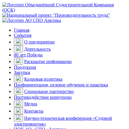
Главная
События
О предприятии
Деятельность
80 лет Победы
Раскрытие информации
Продукция
Закупки
Кадровая политика
Профориентация, целевое обучение и практика
Социальное партнерство
Противодействие коррупции
Медиа
Контакты
Научно-техническая конференция «Судовой
электромонтаж»