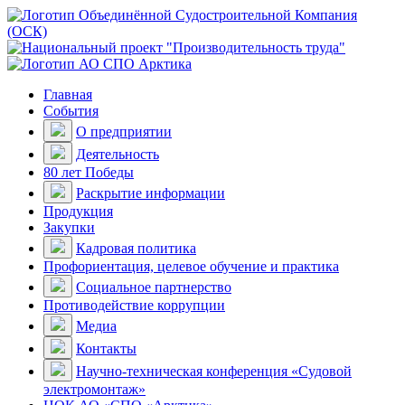
Главная
События
О предприятии
Деятельность
80 лет Победы
Раскрытие информации
Продукция
Закупки
Кадровая политика
Профориентация, целевое обучение и практика
Социальное партнерство
Противодействие коррупции
Медиа
Контакты
Научно-техническая конференция «Судовой
электромонтаж»