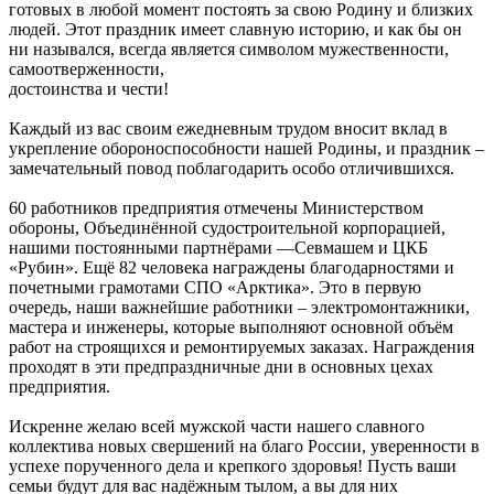
готовых в любой момент постоять за свою Родину и близких
людей. Этот праздник имеет славную историю, и как бы он
ни назывался, всегда является символом мужественности,
самоотверженности,
достоинства и чести!
Каждый из вас своим ежедневным трудом вносит вклад в
укрепление обороноспособности нашей Родины, и праздник –
замечательный повод поблагодарить особо отличившихся.
60 работников предприятия отмечены Министерством
обороны, Объединённой судостроительной корпорацией,
нашими постоянными партнёрами —Севмашем и ЦКБ
«Рубин». Ещё 82 человека награждены благодарностями и
почетными грамотами СПО «Арктика». Это в первую
очередь, наши важнейшие работники – электромонтажники,
мастера и инженеры, которые выполняют основной объём
работ на строящихся и ремонтируемых заказах. Награждения
проходят в эти предпраздничные дни в основных цехах
предприятия.
Искренне желаю всей мужской части нашего славного
коллектива новых свершений на благо России, уверенности в
успехе порученного дела и крепкого здоровья! Пусть ваши
семьи будут для вас надёжным тылом, а вы для них