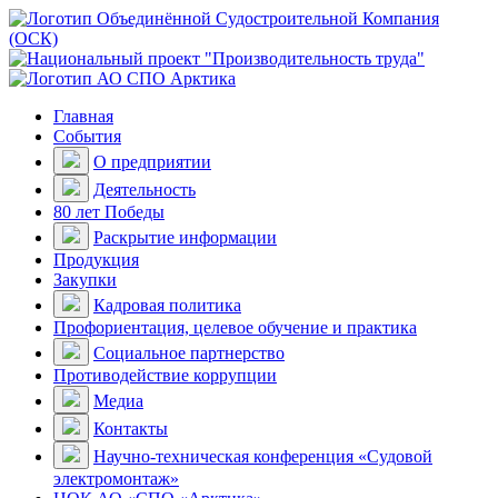
Главная
События
О предприятии
Деятельность
80 лет Победы
Раскрытие информации
Продукция
Закупки
Кадровая политика
Профориентация, целевое обучение и практика
Социальное партнерство
Противодействие коррупции
Медиа
Контакты
Научно-техническая конференция «Судовой
электромонтаж»