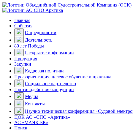
Главная
События
О предприятии
Деятельность
80 лет Победы
Раскрытие информации
Продукция
Закупки
Кадровая политика
Профориентация, целевое обучение и практика
Социальное партнерство
Противодействие коррупции
Медиа
Контакты
Научно-техническая конференция «Судовой электр
ЦОК АО «СПО «Арктика»
АС «МАЯК-БК»
Поиск