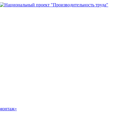
омонтаж»