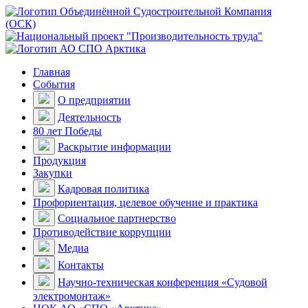
Главная
События
О предприятии
Деятельность
80 лет Победы
Раскрытие информации
Продукция
Закупки
Кадровая политика
Профориентация, целевое обучение и практика
Социальное партнерство
Противодействие коррупции
Медиа
Контакты
Научно-техническая конференция «Судовой
электромонтаж»