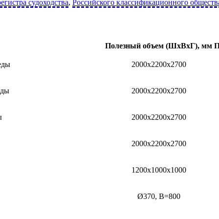
егистра судоходства
,
Российского классификационного обществ
Полезный объем (ШхВхГ), мм
П
еды
2000х2200х2700
еды
2000х2200х2700
ы
2000х2200х2700
2000х2200х2700
1200х1000х1000
Ø370, В=800