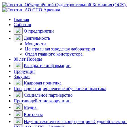
Главная
События
О предприятии
Деятельность
Мощности
Центральная заводская лаборатория
Отдел главного конструктора
80 лет Победы
Раскрытие информации
Продукция
Закупки
Кадровая политика
Профориентация, целевое обучение и практика
Социальное партнерство
Противодействие коррупции
Медиа
Контакты
Научно-техническая конференция «Судовой электр