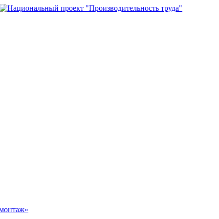
омонтаж»