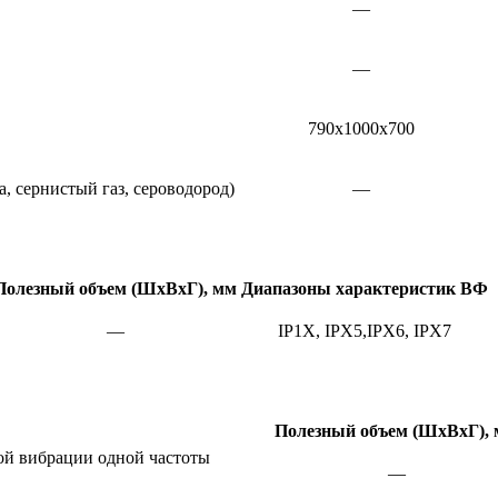
—
—
790х1000х700
, сернистый газ, сероводород)
—
Полезный объем (ШхВхГ), мм
Диапазоны характеристик ВФ
—
IP1X, IPX5,IPX6, IPX7
Полезный объем (ШхВхГ),
ой вибрации одной частоты
—